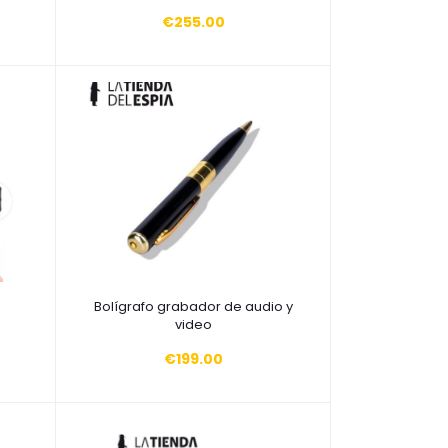
€255.00
Añadir a la cesta
Bolígrafo grabador de audio y
video
€199.00