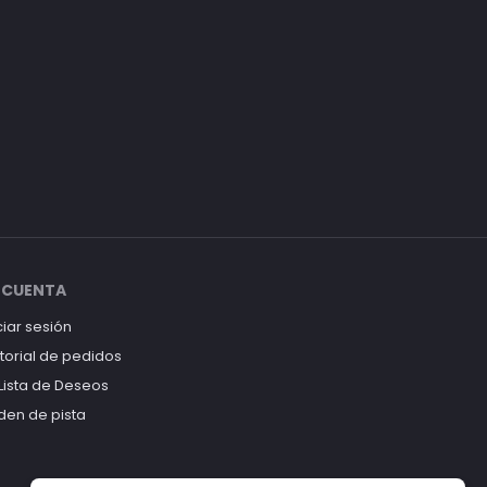
 CUENTA
ciar sesión
storial de pedidos
 Lista de Deseos
den de pista