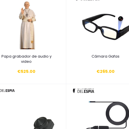
Añadir a la cesta
Añadir a la cesta
Papa grabador de audio y
Cámara Gafas
video
€525.00
€265.00