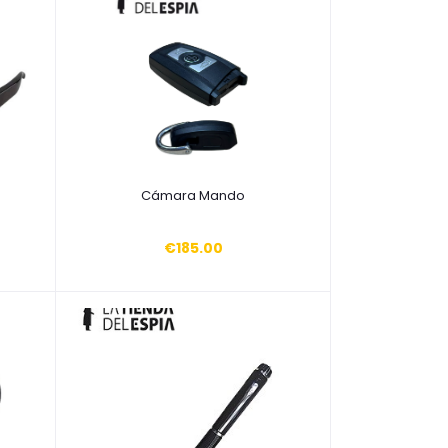
Añadir a la cesta
Cámara Mando
€185.00