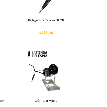
Añadir a la cesta
Bolígrafo Cámara 8 GB
€199.00
Añadir a la cesta
dor
Cámara Mirilla