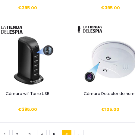
€395.00
€395.00
Añadir a la cesta
Añadir a la cesta
Cámara wifi Torre USB
Cámara Detector de hum
€395.00
€105.00
1
2
3
4
5
6
›