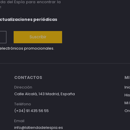
nda del Espía para encontrar la
!
actualizaciones periódicas
Suscribir
s electrónicos promocionales.
CONTACTOS
MI
Dirección
Ini
Calle Alcalá, 143 Madrid, España
Hi
Mi
Teléfono
(+34) 91 435 56 55
Or
Email
info@latiendadelespia.es