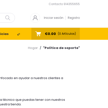
Contacto
914355655
Iniciar sesión
Registro
€0.00
icias
¿Quiénes Somos?
Contacto
(
0
Artículos)
Hogar
"Política de soporte"
enfocado en ayudar a nuestros clientes a
ma técnico que puedas tener con nuestros
uestra tienda.