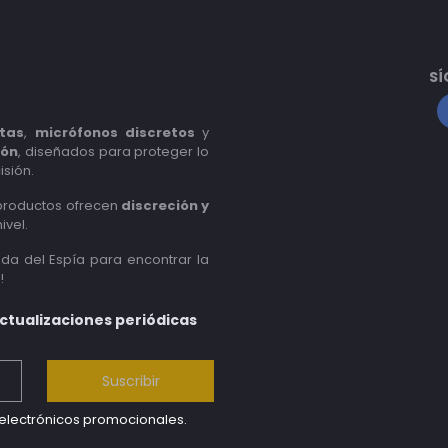
SÍ
tas
,
micrófonos discretos
y
ión
, diseñados para proteger lo
isión.
 productos ofrecen
discreción y
ivel.
nda del Espía para encontrar la
!
actualizaciones periódicas
Suscribir
s electrónicos promocionales.