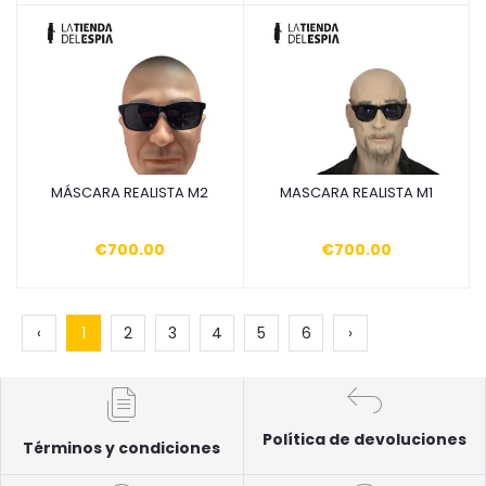
MÁSCARA REALISTA M2
MASCARA REALISTA M1
Añadir a la cesta
Añadir a la cesta
€700.00
€700.00
‹
1
2
3
4
5
6
›
Política de devoluciones
Términos y condiciones