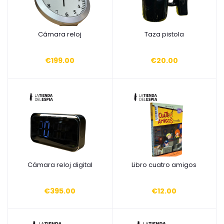
Cámara reloj
Taza pistola
Añadir a la cesta
Añadir a la cesta
€199.00
€20.00
Cámara reloj digital
Libro cuatro amigos
Añadir a la cesta
Añadir a la cesta
€395.00
€12.00