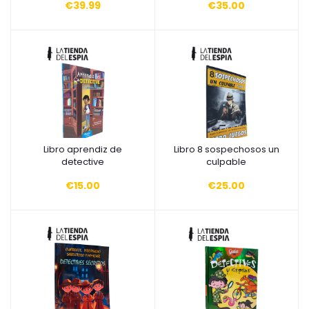
€39.99
€35.00
Libro aprendiz de
Libro 8 sospechosos un
Añadir a la cesta
Añadir a la cesta
detective
culpable
€15.00
€25.00