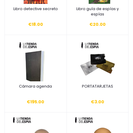
Libro detective secreto
Libro guía de espías y
Añadir a la cesta
Añadir a la cesta
espías
€18.00
€20.00
Cámara agenda
PORTATARJETAS
Añadir a la cesta
Añadir a la cesta
€195.00
€3.00