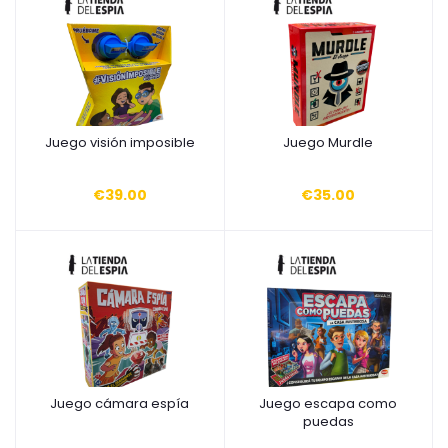
Juego visión imposible
Juego Murdle
Añadir a la cesta
Añadir a la cesta
€39.00
€35.00
Juego cámara espía
Juego escapa como
Añadir a la cesta
Añadir a la cesta
puedas