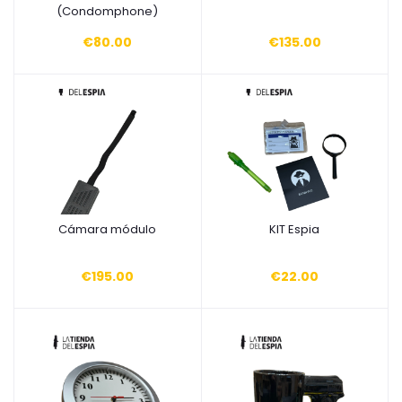
(Condomphone)
€80.00
€135.00
Cámara módulo
KIT Espia
Añadir a la cesta
Añadir a la cesta
€195.00
€22.00