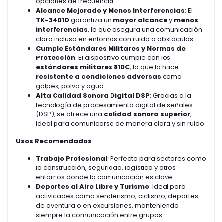
opciones de frecuencia.
Alcance Mejorado y Menos Interferencias
: El
TK-3401D
garantiza un
mayor alcance
y
menos
interferencias
, lo que asegura una comunicación
clara incluso en entornos con ruido o obstáculos.
Cumple Estándares Militares y Normas de
Protección
: El dispositivo cumple con los
estándares militares 810C
, lo que lo hace
resistente a condiciones adversas
como
golpes, polvo y agua.
Alta Calidad Sonora Digital DSP
: Gracias a la
tecnología de procesamiento digital de señales
(DSP), se ofrece una
calidad sonora superior
,
ideal para comunicarse de manera clara y sin ruido.
Usos Recomendados
:
Trabajo Profesional
: Perfecto para sectores como
la construcción, seguridad, logística y otros
entornos donde la comunicación es clave.
Deportes al Aire Libre y Turismo
: Ideal para
actividades como senderismo, ciclismo, deportes
de aventura o en excursiones, manteniendo
siempre la comunicación entre grupos.