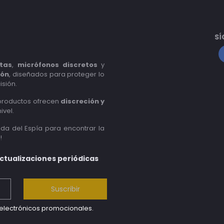
SÍ
tas
,
micrófonos discretos
y
ión
, diseñados para proteger lo
isión.
 productos ofrecen
discreción y
ivel.
nda del Espía para encontrar la
!
actualizaciones periódicas
Suscribir
s electrónicos promocionales.