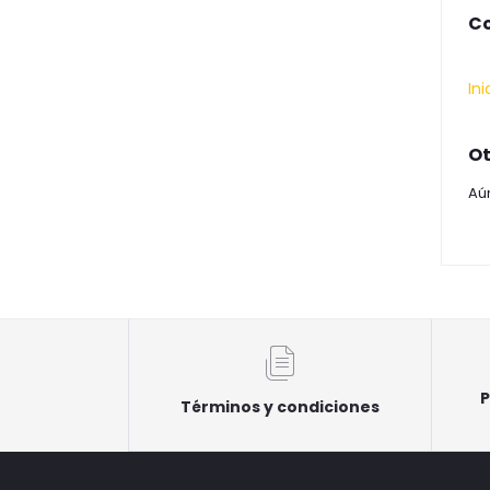
Co
Ini
Ot
Aú
P
Términos y condiciones