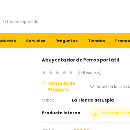
oductos
Servicios
Preguntas
Tiendas
Franqu
Ahuyentador de Perros portátil
(0 Reseñas)
Consulta de
Añadir a la lista
Producto
Marca
La Tienda del Espia
Producto interno
Vendedor de 