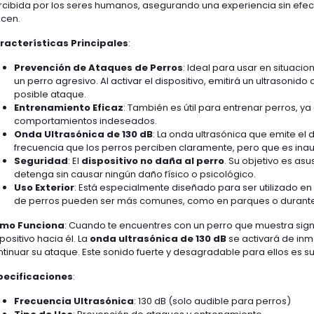
rcibida por los seres humanos, asegurando una experiencia sin efec
licen.
racterísticas Principales
:
Prevención de Ataques de Perros
: Ideal para usar en situac
un perro agresivo. Al activar el dispositivo, emitirá un ultrasonid
posible ataque.
Entrenamiento Eficaz
: También es útil para entrenar perros, ya
comportamientos indeseados.
Onda Ultrasónica de 130 dB
: La onda ultrasónica que emite el 
frecuencia que los perros perciben claramente, pero que es ina
Seguridad
: El
dispositivo no daña al perro
. Su objetivo es a
detenga sin causar ningún daño físico o psicológico.
Uso Exterior
: Está especialmente diseñado para ser utilizado en
de perros pueden ser más comunes, como en parques o durante
mo Funciona
: Cuando te encuentres con un perro que muestra sign
positivo hacia él. La
onda ultrasónica de 130 dB
se activará de inm
tinuar su ataque. Este sonido fuerte y desagradable para ellos es su
pecificaciones
:
Frecuencia Ultrasónica
: 130 dB (solo audible para perros)