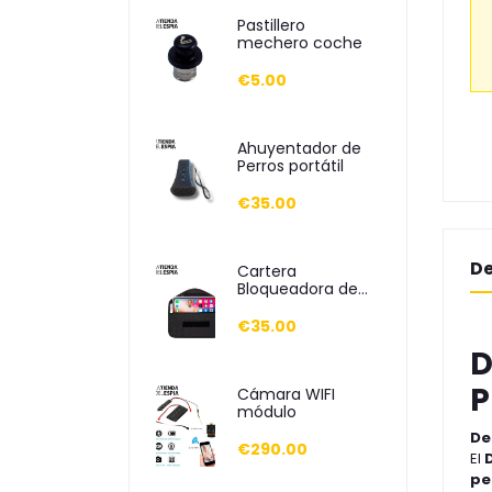
Pastillero
mechero coche
€5.00
Ahuyentador de
Perros portátil
€35.00
De
Cartera
Bloqueadora de
Móvil
€35.00
D
P
Cámara WIFI
módulo
De
€290.00
El
D
pe