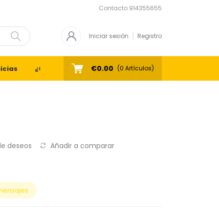
Contacto
914355655
Iniciar sesión
Registro
€0.00
icias
¿Quiénes Somos?
Contacto
(
0
Artículos)
 de deseos
Añadir a comparar
mensajes