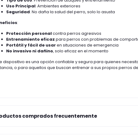
Tipo de Uso
: Prevención de ataques y entrenamiento
Uso Principal
: Ambientes exteriores
Seguridad
: No daña la salud del perro, solo lo asusta
neficios
:
Protección personal
contra perros agresivos
Entrenamiento eficaz
para perros con problemas de comport
Portátil y fácil de usar
en situaciones de emergencia
No invasivo ni dañino
, solo eficaz en el momento
e dispositivo es una opción confiable y segura para quienes necesit
tancia, o para aquellos que buscan entrenar a sus propios perros d
oductos comprados frecuentemente