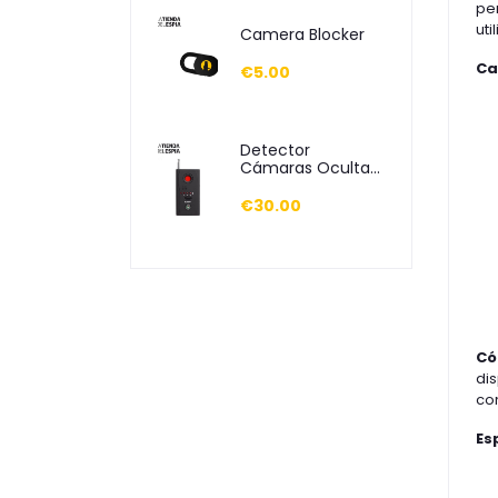
pe
uti
Camera Blocker
Ca
€5.00
Detector
Cámaras Ocultas
y Frecuencias
€30.00
Có
dis
con
Es