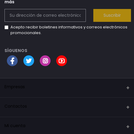
más
Suscribir
Acepto recibir boletines informativos y correos electrónicos
promocionales.
SÍGUENOS
Empresas
Security Mark
Contactos
La tienda del robot
Dirección
Mi cuenta
La tienda de los inventos
Calle Alcalá, 143 Madrid, España